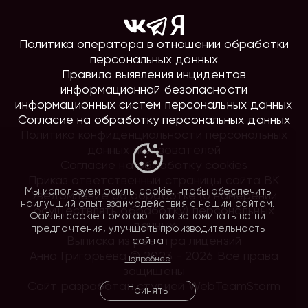
Политика оператора в отношении обработки
персональных данных
Правила выявления инцидентов
информационной безопасности
информационных систем персональных данных
Согласие на обработку персональных данных
Политика конфиденциальности персональных
данных пользователей
Согласие на обработку cookies
Приказ ответственный страницы сайта ВК
Мы используем файлы cookie, чтобы обеспечить
Уведомление об обработке (о намерении
наилучший опыт взаимодействия с нашим сайтом.
осуществлять обработку) персональных
Файлы cookie помогают нам запоминать ваши
данных
предпочтения, улучшать производительность
Выписка из реестра лицензий
сайта
Анна Григорьева © 2023 - 2026 Все права
Подробнее
защищены
Сайт разработан студией WebTeamStorm
Принять