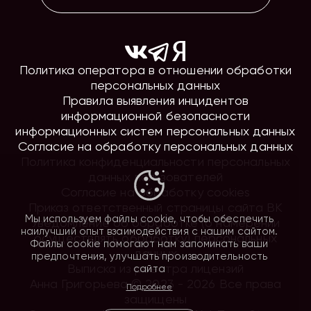
Политика оператора в отношении обработки
персональных данных
Правила выявления инцидентов
информационной безопасности
информационных систем персональных данных
Согласие на обработку персональных данных
Политика конфиденциальности персональных
данных пользователей
Согласие на обработку cookies
Приказ ответственный страницы сайта ВК
Мы используем файлы cookie, чтобы обеспечить
Уведомление об обработке (о намерении
наилучший опыт взаимодействия с нашим сайтом.
осуществлять обработку) персональных
Файлы cookie помогают нам запоминать ваши
данных
предпочтения, улучшать производительность
Выписка из реестра лицензий
сайта
Анна Григорьева © 2023 - 2026 Все права
Подробнее
защищены