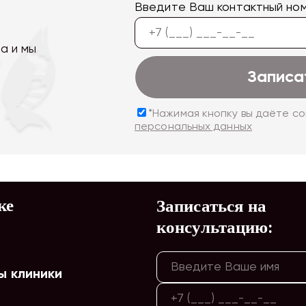
Введите Ваш контактный но
а и мы
Записа
*Нажимая кнопку вы даёте с
персональных данных
ке
Записаться на
консультацию:
ы клиники