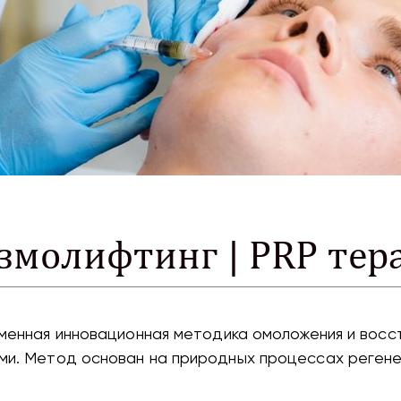
змолифтинг | PRP тер
менная инновационная методика омоложения и восст
и. Метод основан на природных процессах регене