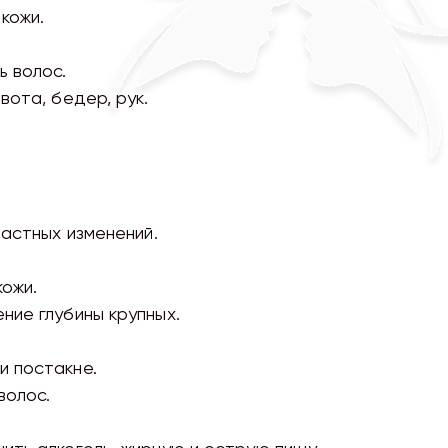
кожи.
ь волос.
вота, бедер, рук.
растных изменений.
ожи.
ние глубины крупных.
и постакне.
волос.