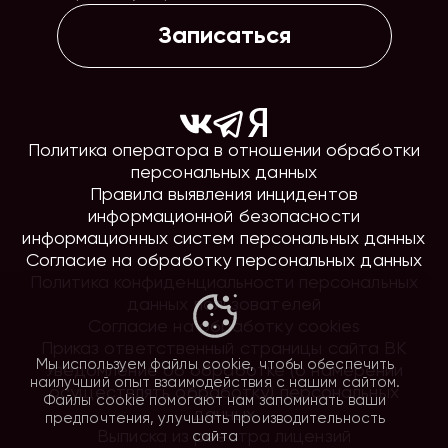
Записаться
Политика оператора в отношении обработки
персональных данных
Правила выявления инцидентов
информационной безопасности
информационных систем персональных данных
Согласие на обработку персональных данных
Политика конфиденциальности персональных
данных пользователей
Согласие на обработку cookies
Приказ ответственный страницы сайта ВК
Мы используем файлы cookie, чтобы обеспечить
Уведомление об обработке (о намерении
наилучший опыт взаимодействия с нашим сайтом.
осуществлять обработку) персональных
Файлы cookie помогают нам запоминать ваши
данных
предпочтения, улучшать производительность
Выписка из реестра лицензий
сайта