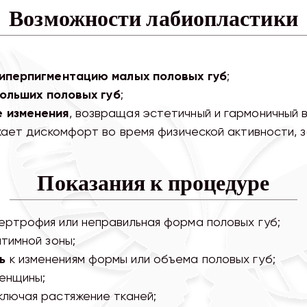
Возможности лабиопластики
иперпигментацию малых половых губ
;
ольших половых губ
;
 изменения
, возвращая эстетичный и гармоничный в
жает дискомфорт во время физической активности,
Показания к процедуре
пертрофия или неправильная форма половых губ;
тимной зоны;
ь
к изменениям формы или объема половых губ;
енщины;
включая растяжение тканей;