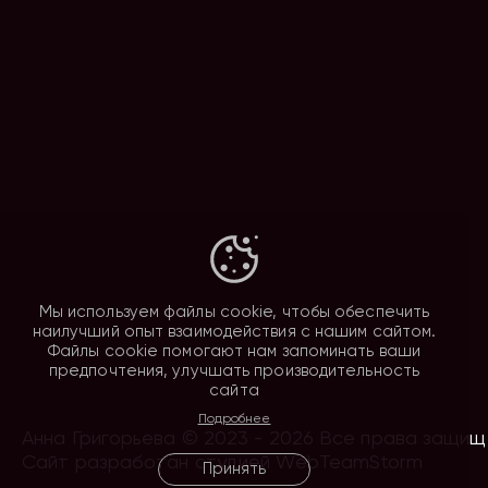
Мы используем файлы cookie, чтобы обеспечить
наилучший опыт взаимодействия с нашим сайтом.
Файлы cookie помогают нам запоминать ваши
предпочтения, улучшать производительность
сайта
Подробнее
Анна Григорьева © 2023 - 2026 Все права защи
Сайт разработан студией WebTeamStorm
Принять