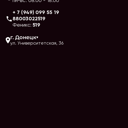
пн-вс
:
08:00
-
18:00
+ 7 (949) 099 55 19
88003022519
Феникс:
519
г.
Донецк
ул. Университетская, 36