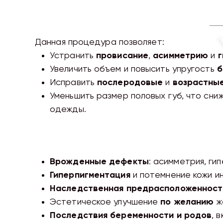
Данная процедура позволяет:
Устранить
провисание
,
асимметрию
и
г
Увеличить объем и повысить упругость
б
Исправить
послеродовые
и
возрастные
Уменьшить размер половых губ, что сни
одежды.
Врожденные дефекты
: асимметрия, ги
Гиперпигментация
и потемнение кожи ин
Наследственная предрасположенност
Эстетическое улучшение
по желанию
ж
Последствия беременности и родов
, 