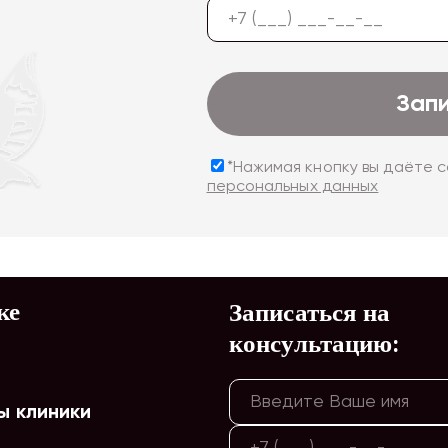
Зап
*Нажимая кнопку вы даёте 
персональных данных
ке
Записаться на
консультацию:
ы клиники