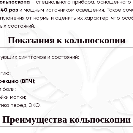
ольпоскопа
– специального прибора, оснащенного
–40 раз
и мощным источником освещения. Такое соч
отклонения от нормы и оценить их характер, что ос
вых состояний.
Показания к кольпоскопии
дующих симптомов и состояний:
гию;
фекцию (ВПЧ)
;
 боли;
йки матки;
тика перед ЭКО.
Преимущества кольпоскопии